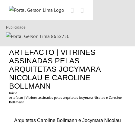
Ir
para
o
conteúdo
Publicidade
ARTEFACTO | VITRINES
ASSINADAS PELAS
ARQUITETAS JOCYMARA
NICOLAU E CAROLINE
BOLLMANN
Início
|
Artefacto | Vitrines assinadas pelas arquitetas Jocymara Nicolau e Caroline
Bollmann
001
Arquitetas Caroline Bollmann e Jocymara Nicolau