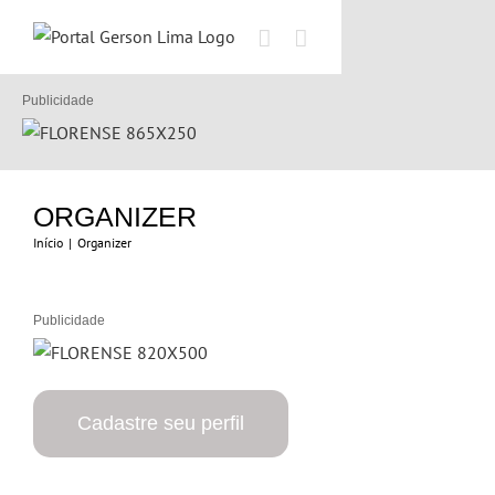
Ir
para
o
conteúdo
Publicidade
ORGANIZER
Início
|
Organizer
Publicidade
Cadastre seu perfil