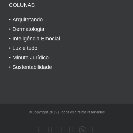
COLUNAS
Arquitetando
Dermatologia
Inteligência Emocial
Luz é tudo
Minuto Jurídico
Sustentabilidade
© Copyright 2025 | Todos os direitos reservados
Pinterest
Twitter
YouTube
Instagram
WhatsApp
E-
WhatsApp