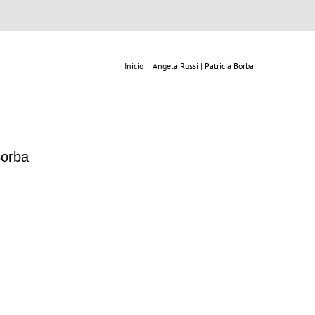
Início
|
Angela Russi | Patricia Borba
002
Borba