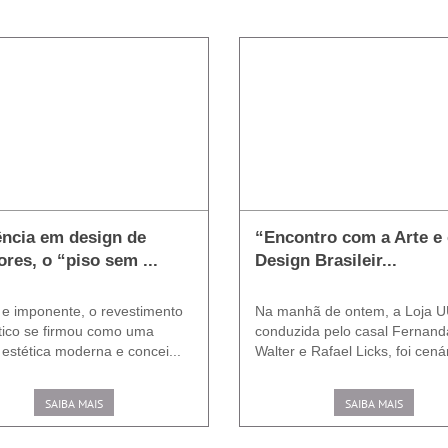
ncia em design de
“Encontro com a Arte e
iores, o “piso sem ...
Design Brasileir...
 e imponente, o revestimento
Na manhã de ontem, a Loja U
tico se firmou como uma
conduzida pelo casal Fernand
 estética moderna e concei...
Walter e Rafael Licks, foi cenár
SAIBA MAIS
SAIBA MAIS