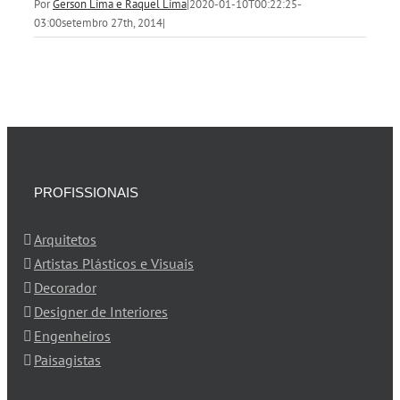
Por
Gerson Lima e Raquel Lima
|
2020-01-10T00:22:25-
03:00
setembro 27th, 2014
|
PROFISSIONAIS
Arquitetos
Artistas Plásticos e Visuais
Decorador
Designer de Interiores
Engenheiros
Paisagistas