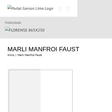
Ir
para
o
conteúdo
Publicidade
MARLI MANFROI FAUST
Início
|
Marli Manfroi Faust