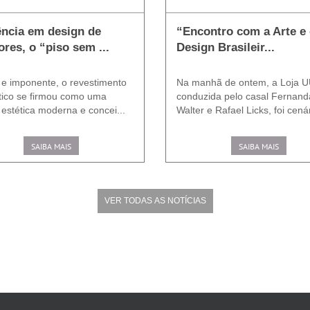
ncia em design de
“Encontro com a Arte e
iores, o “piso sem ...
Design Brasileir...
 e imponente, o revestimento
Na manhã de ontem, a Loja U
tico se firmou como uma
conduzida pelo casal Fernand
 estética moderna e concei...
Walter e Rafael Licks, foi cenár
SAIBA MAIS
SAIBA MAIS
VER TODAS AS NOTÍCIAS