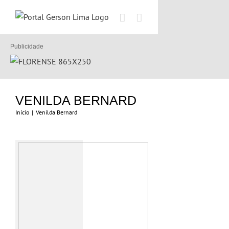
Ir
para
o
conteúdo
Publicidade
VENILDA BERNARD
Início
|
Venilda Bernard