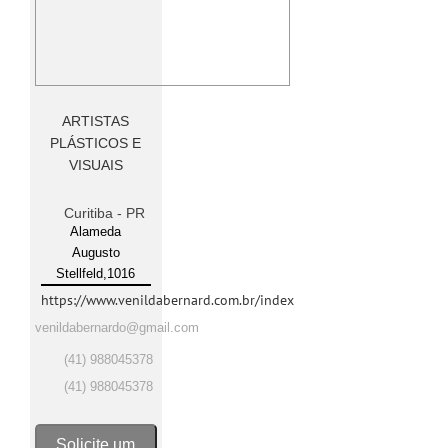
ARTISTAS
PLÁSTICOS E
VISUAIS
Curitiba - PR
Alameda
Augusto
Stellfeld,1016
https://www.venildabernard.com.br/index
venildabernardo@gmail.com
(41) 988045378
(41) 988045378
Solicite um