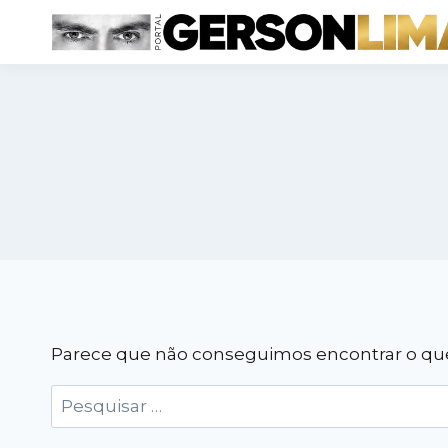
Pular
para
o
Conteúdo
Parece que não conseguimos encontrar o que 
Pesquisar
por: