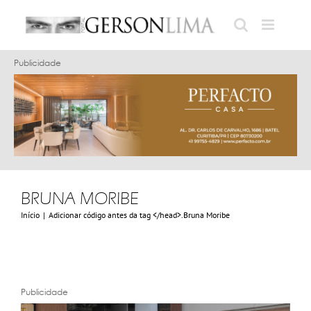
Ir
para
o
Publicidade
conteúdo
BRUNA MORIBE
Início
|
Adicionar código antes da tag </head>.
Bruna Moribe
Publicidade