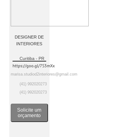
DESIGNER DE
INTERIORES
Curitiba - PR
https://goo.gl/7S3mXx
marisa.studiod2interiores@gmail.com
(41) 992020273
(41) 992020273
Solicite um
orçamento