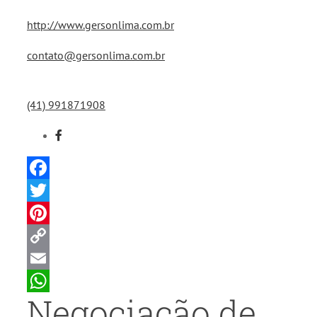
http://www.gersonlima.com.br
contato@gersonlima.com.br
(41) 991871908
Facebook
Twitter
Pinterest
Copy
Link
Email
Negociação de
WhatsApp