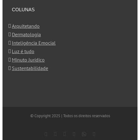
COLUNAS
Arquitetando
Dermatologia
Inteligência Emocial
Luz é tudo
Minuto Jurídico
Sustentabilidade
© Copyright 2025 | Todos os direitos reservados
WhatsApp
Pinterest
Twitter
YouTube
Instagram
WhatsApp
E-
mail