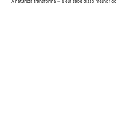
A natureza transforma — e ela sabe disso melhor do