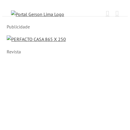
Ir
para
o
Publicidade
conteúdo
Revista