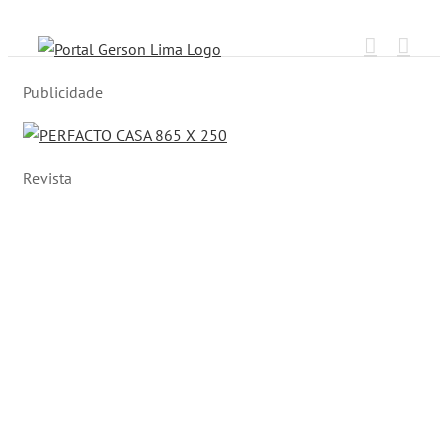
Ir
para
o
Publicidade
conteúdo
Revista