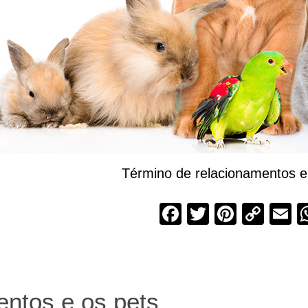
1
Término de relacionamentos e
Facebook
Twitter
Pintere
Cop
E
Link
entos e os pets