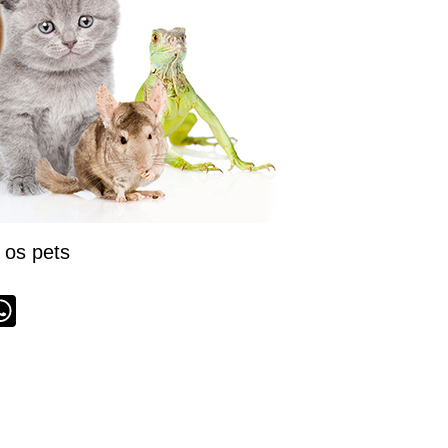
 os pets
st
y
mail
WhatsApp