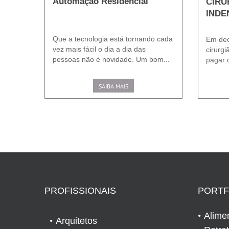
Automação Residencial
CIRU
INDE
Que a tecnologia está tornando cada
Em dec
vez mais fácil o dia a dia das
cirurgi
pessoas não é novidade. Um bom...
pagar c
SAIBA MAIS
PROFISSIONAIS
PORTF
Alime
Arquitetos