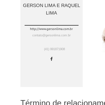
GERSON LIMA E RAQUEL
LIMA
http://www.gersonlima.com.br
contato@gersonlima.com.br
00
(41) 991871908
Término de relacionam