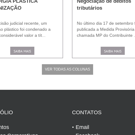
RGIA PLÁSTICA
Negociação de débitos
NIZAÇÃO
tributários
isão judicial recente, um
No último dia 17 de setembro 
ão plástico foi condenado a
publicada a Medida Provisória
onsiderável valor a tít...
chamada MP do Contribuinte .
SAIBA MAIS
SAIBA MAIS
VER TODAS AS COLUNAS
ÓLIO
CONTATOS
ntos
Email