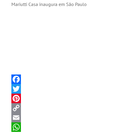
Mariutti Casa inaugura em São Paulo
Mariu
Facebook
Twitter
Pinterest
Copy
Link
Email