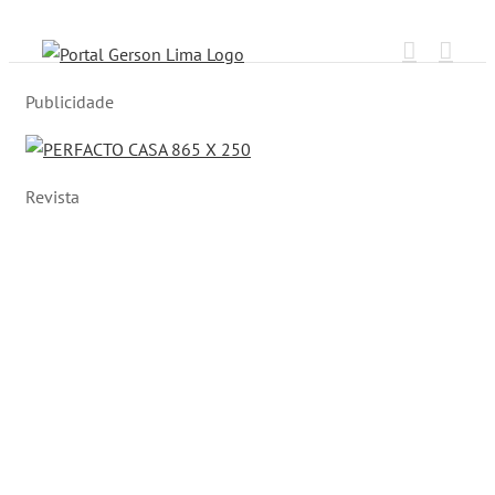
Ir
para
o
Publicidade
conteúdo
Revista