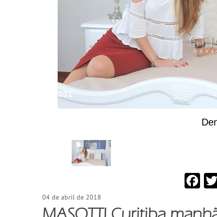
001
De
Fa
04 de abril de 2018
MASOTTI Curitiba manhã