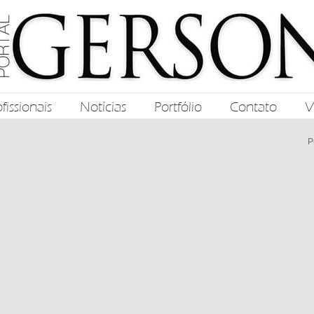
fissionais
Notícias
Portfólio
Contato
V
P