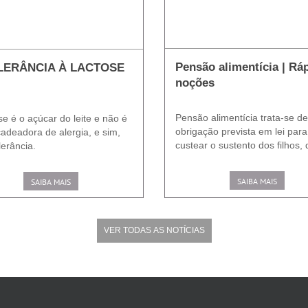
Pensão alimentícia | Rá
LERÂNCIA À LACTOSE
noções
Pensão alimentícia trata-se de
se é o açúcar do leite e não é
obrigação prevista em lei para
adeadora de alergia, e sim,
custear o sustento dos filhos, d
lerância.
SAIBA MAIS
SAIBA MAIS
VER TODAS AS NOTÍCIAS