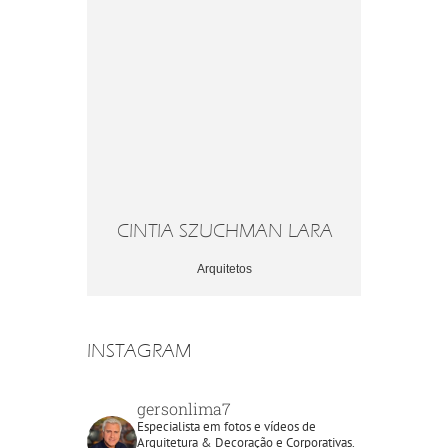
HMAN LARA
CINTIA SZUCHMAN LARA
CINTIA S
os
Arquitetos
A
INSTAGRAM
gersonlima7
Especialista em fotos e vídeos de
Arquitetura & Decoração e Corporativas.