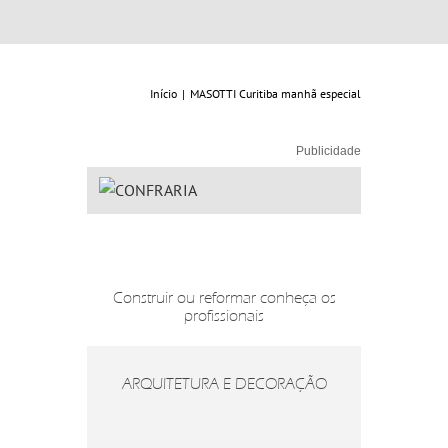
Início
|
MASOTTI Curitiba manhã especial
002
Publicidade
MASOTTI Curitiba ma
Construir ou reformar conheça os
profissionais
ARQUITETURA E DECORAÇÃO