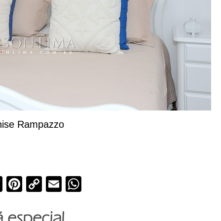
CINTIA SZUC
nise Rampazzo
Arquitet
cebook
Twitter
Pinterest
Copy
Email
WhatsApp
Link
 especial