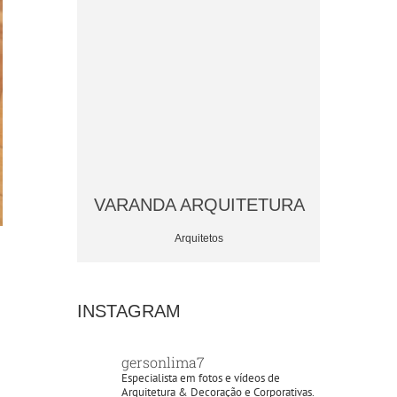
UITETURA
VARANDA ARQUITETURA
VARANDA
os
Arquitetos
A
INSTAGRAM
gersonlima7
Especialista em fotos e vídeos de
Arquitetura & Decoração e Corporativas.