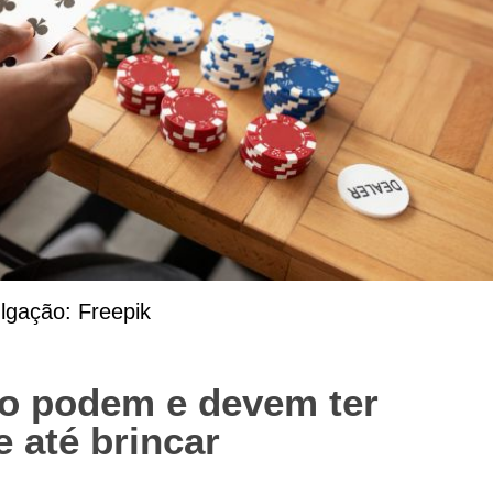
VARANDA ARQ
Arquitet
lgação: Freepik
lho podem e devem ter
e até brincar